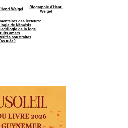
Biographie d'Henri
d'Henri Weigel
Weigel
entaires des lecteurs:
rilogie de Némésis
uadrilogie de la loge
fruits amers
vérités soustraites
t'as tuée?