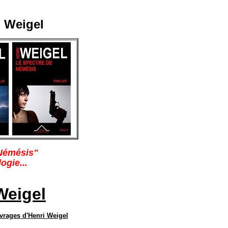
ri Weigel
 Némésis"
ogie...
Weigel
vrages d'Henri Weigel