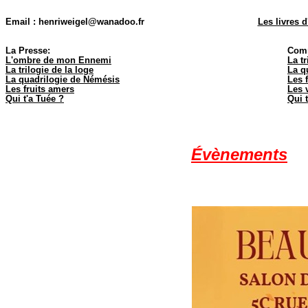
Email : henriweigel@wanadoo.fr
Les livres 
La Presse:
Comm
L'ombre de mon Ennemi
La t
La trilogie de la loge
La q
La quadrilogie de Némésis
Les 
Les fruits amers
Les 
Qui t'a Tuée ?
Qui 
Évènements